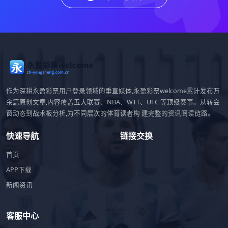
作为深耕永盈彩票用户登录领域的垂直媒体,永盈彩票welcome累计发布万
余篇原创文章,内容覆盖五大联赛、NBA、WTT、UFC 等顶级赛事。从转会
窗动态到战术板分析,为不同层次的体育读者构 建完整的资讯阅读链路。
快速导航
链接交换
首页
APP下载
新闻资讯
客服中心