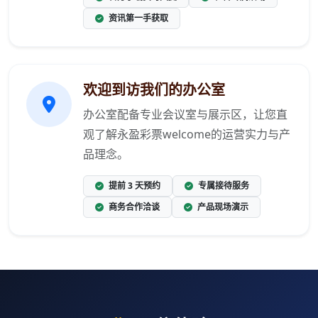
资讯第一手获取
欢迎到访我们的办公室
办公室配备专业会议室与展示区，让您直
观了解永盈彩票welcome的运营实力与产
品理念。
提前 3 天预约
专属接待服务
商务合作洽谈
产品现场演示