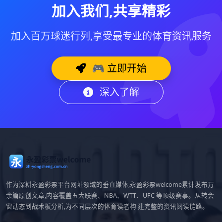
加入我们,共享精彩
加入百万球迷行列,享受最专业的体育资讯服务
🎮 立即开始
深入了解
作为深耕永盈彩票平台网址领域的垂直媒体,永盈彩票welcome累计发布万
余篇原创文章,内容覆盖五大联赛、NBA、WTT、UFC 等顶级赛事。从转会
窗动态到战术板分析,为不同层次的体育读者构 建完整的资讯阅读链路。