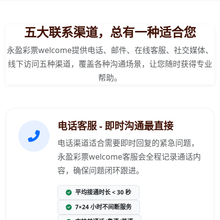
五大联系渠道，总有一种适合您
永盈彩票welcome提供电话、邮件、在线客服、社交媒体、
线下访问五种渠道，覆盖各种沟通场景，让您随时获得专业
帮助。
电话客服 - 即时沟通最直接
电话渠道适合需要即时回复的紧急问题，
永盈彩票welcome客服会全程记录通话内
容，确保问题闭环跟进。
平均接通时长 < 30 秒
7×24 小时不间断服务