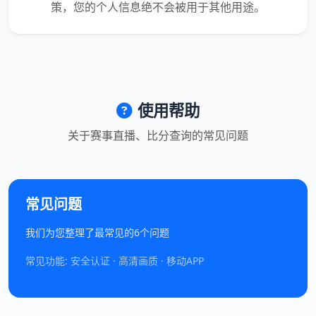
策，您的个人信息绝不会被用于其他用途。
使用帮助
关于赛事直播、比分查询的常见问题
常见问题
我们为您整理了最常见的6个问题
常见功能: 安全认证 · 高清画质 · 移动APP