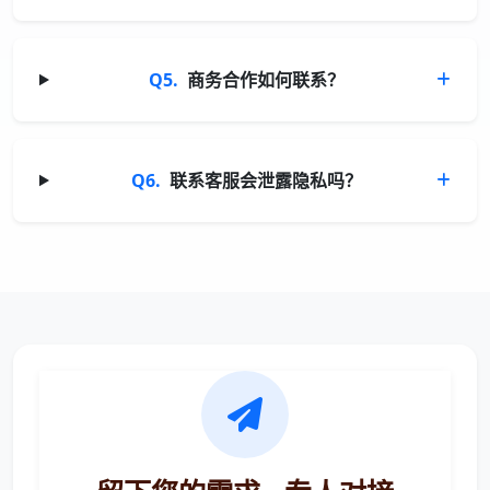
Q5.
商务合作如何联系？
Q6.
联系客服会泄露隐私吗？