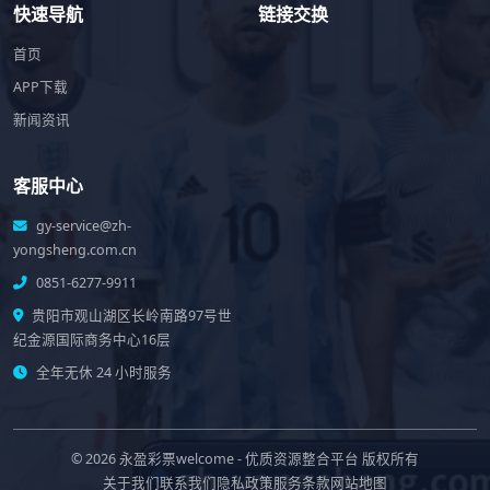
快速导航
链接交换
首页
APP下载
新闻资讯
客服中心
gy-service@zh-
yongsheng.com.cn
0851-6277-9911
贵阳市观山湖区长岭南路97号世
纪金源国际商务中心16层
全年无休 24 小时服务
© 2026
永盈彩票welcome - 优质资源整合平台
版权所有
关于我们
联系我们
隐私政策
服务条款
网站地图