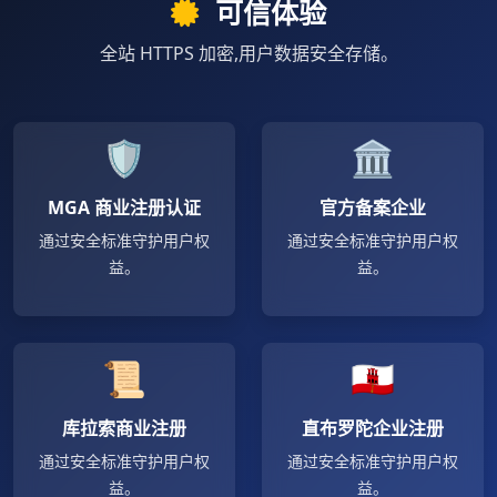
可信体验
全站 HTTPS 加密,用户数据安全存储。
🛡
🏛
MGA 商业注册认证
官方备案企业
通过安全标准守护用户权
通过安全标准守护用户权
益。
益。
📜
🇬🇮
库拉索商业注册
直布罗陀企业注册
通过安全标准守护用户权
通过安全标准守护用户权
益。
益。