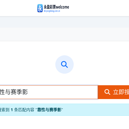
立即
搜索到
1
条匹配内容 "
靠性与赛季影
"